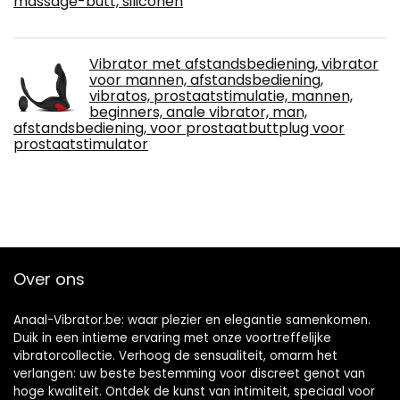
massage-butt, siliconen
Vibrator met afstandsbediening, vibrator
voor mannen, afstandsbediening,
vibratos, prostaatstimulatie, mannen,
beginners, anale vibrator, man,
afstandsbediening, voor prostaatbuttplug voor
prostaatstimulator
Over ons
Anaal-Vibrator.be: waar plezier en elegantie samenkomen.
Duik in een intieme ervaring met onze voortreffelijke
vibratorcollectie. Verhoog de sensualiteit, omarm het
verlangen: uw beste bestemming voor discreet genot van
hoge kwaliteit. Ontdek de kunst van intimiteit, speciaal voor