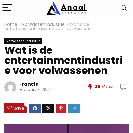
Home
»
Volwassen industrie
»
Wat is de
entertainmentindustrie voor volwassenen
Volwassen industrie
Wat is de
entertainmentindustri
e voor volwassenen
Francis
38
Views
February 3, 2024
0
Save