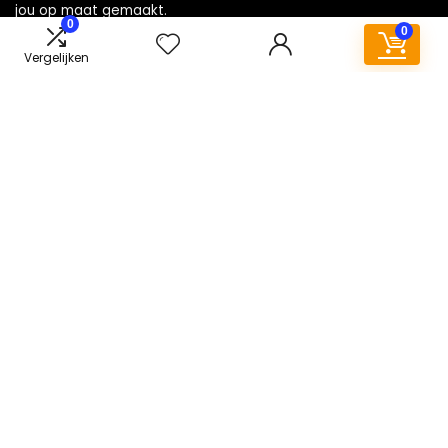
jou op maat gemaakt.
0
0
Vergelijken
WORD LID VAN ONZE MAILLIJST VOOR BEST
Aanbiedingen
Snelle links
Huis
Alles winkelen