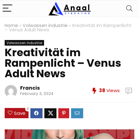
Home
»
Volwassen industrie
»
Kreativität im Rampenlicht
– Venus Adult News
Volwassen industrie
Kreativität im
Rampenlicht – Venus
Adult News
Francis
38
Views
February 3, 2024
0
Save