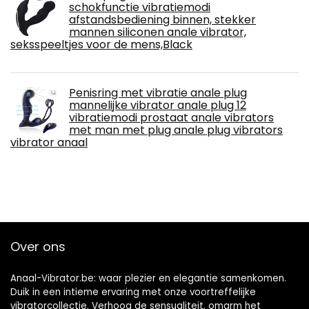
schokfunctie vibratiemodi
afstandsbediening binnen, stekker
mannen siliconen anale vibrator,
seksspeeltjes voor de mens,Black
Penisring met vibratie anale plug
mannelijke vibrator anale plug 12
vibratiemodi prostaat anale vibrators
met man met plug anale plug vibrators
vibrator anaal
Over ons
Anaal-Vibrator.be: waar plezier en elegantie samenkomen.
Duik in een intieme ervaring met onze voortreffelijke
vibratorcollectie. Verhoog de sensualiteit, omarm het