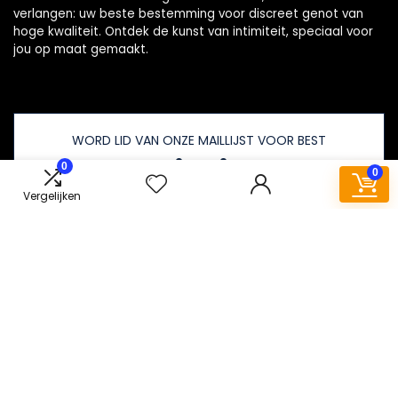
verlangen: uw beste bestemming voor discreet genot van
hoge kwaliteit. Ontdek de kunst van intimiteit, speciaal voor
jou op maat gemaakt.
WORD LID VAN ONZE MAILLIJST VOOR BEST
Aanbiedingen
0
0
Vergelijken
Snelle links
Huis